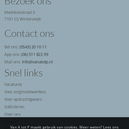
Bezoek ons
Meddosestraat 5
7101 CS Winterswijk
Contact ons
Bel ons:
(0543) 20 10 11
App ons:
(06) 511 822 99
Mail ons:
info@vanatotp.nl
Snel links
Vacatures
Voor zorgmedewerkers
Voor opdrachtgevers
Solliciteren
Over ons
Contact
Van A tot P maakt gebruik van cookies. Meer weten? Lees ons